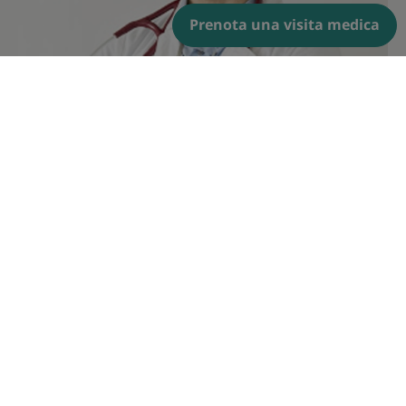
Prenota una visita medica
Edoardo Mocini
Medico Chirurgo, Specialista in Scienza
dell’Alimentazione e Dottore di Ricerca in Scienze
Endocrinologiche
Leggi la bio