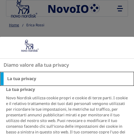
Go to the page content
Home
Erica Rossi
S
S
S
S
S
S
S
h
h
h
h
h
h
h
a
a
a
a
a
a
a
Diamo valore alla tua privacy
r
r
r
r
r
r
r
e
e
e
e
e
e
e
La tua privacy
T
T
T
T
T
T
T
La tua privacy
h
h
h
h
h
h
h
i
i
i
i
i
i
i
Novo Nordisk utilizza cookie propri e cookie di terze parti. I cookie
e il relativo trattamento dei tuoi dati personali vengono utilizzati
s
s
s
s
s
s
s
per ricordare le tue impostazioni, le metriche sul traffico, per
presentarti annunci pubblicitari mirati e per monitorare il tuo
utilizzo del nostro sito web. Puoi revocare o modificare il tuo
consenso facendo clic sull'icona delle impostazioni dei cookie in
basso a sinistra in questo sito web. Il tuo consenso copre l'uso dei