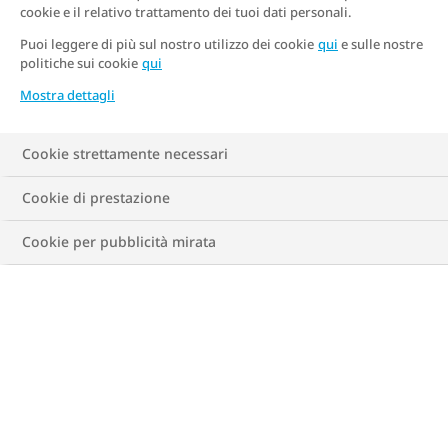
Erica Rossi
cookie e il relativo trattamento dei tuoi dati personali.
Puoi leggere di più sul nostro utilizzo dei cookie
qui
e sulle nostre
politiche sui cookie
qui
Medico Chirurgo, specialista in Endocrinologia e
Malattie del Metabolismo
Mostra dettagli
Cookie strettamente necessari
Cookie di prestazione
Cookie per pubblicità mirata
Biografia
La dottoressa Rossi è Medico Chirurgo, specialista in
Endocrinologia e Malattie del Metabolismo, con
particolare expertise nel campo della cura dell’obesità
e del diabete mellito.