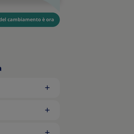
del cambiamento è ora
à