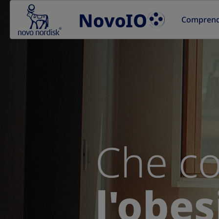
Go to the page content
Comprende
Che co
l'obes