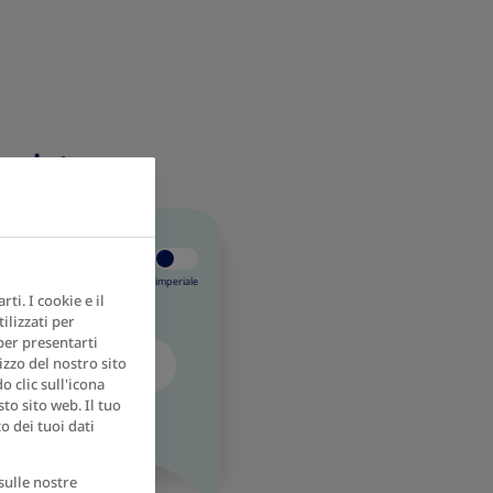
a salute
Sistema metrico /
Sistema imperiale
ti. I cookie e il
ilizzati per
 per presentarti
izzo del nostro sito
Anni
 clic sull'icona
to sito web. Il tuo
o dei tuoi dati
sulle nostre