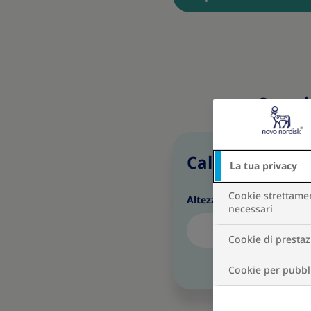
Scopri 
Calcolatore IM
La tua privacy
Cookie strettame
Altezza
necessari
Centi
Cookie di presta
Cookie per pubbli