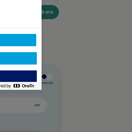
del cambiamento è ora
Sistema metrico /
Sistema imperiale
cm