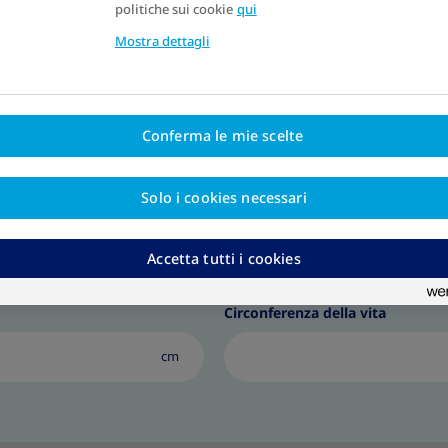
politiche sui cookie
qui
Il momento 
Mostra dettagli
Conferma le mie scelte
Calcola il tuo rapporto vita-altezza
Solo i cookies necessari
porto vita-altezza
Accetta tutti i cookies
Circonferenza della vita
cm