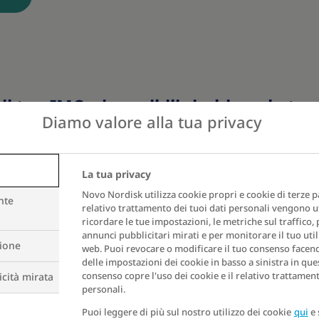
il tuo IMC e i possibili rischi per la tu
Diamo valore alla tua privacy
C
La tua privacy
Novo Nordisk utilizza cookie propri e cookie di terze par
nte
Peso
Età
relativo trattamento dei tuoi dati personali vengono ut
ricordare le tue impostazioni, le metriche sul traffico,
annunci pubblicitari mirati e per monitorare il tuo util
metro
kg
zione
web. Puoi revocare o modificare il tuo consenso facendo
delle impostazioni dei cookie in basso a sinistra in ques
consenso copre l'uso dei cookie e il relativo trattament
cità mirata
personali.
Puoi leggere di più sul nostro utilizzo dei cookie
qui
e 