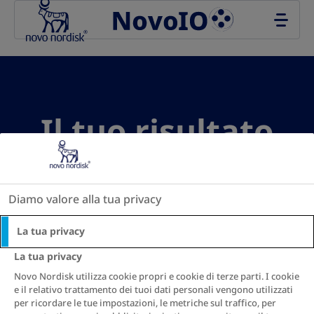
Go to the page content
Il tuo risultato
del Rapporto
Vita-Altezza:
Diamo valore alla tua privacy
La tua privacy
La tua privacy
Novo Nordisk utilizza cookie propri e cookie di terze parti. I cookie
e il relativo trattamento dei tuoi dati personali vengono utilizzati
Vedi raccomandazioni
per ricordare le tue impostazioni, le metriche sul traffico, per