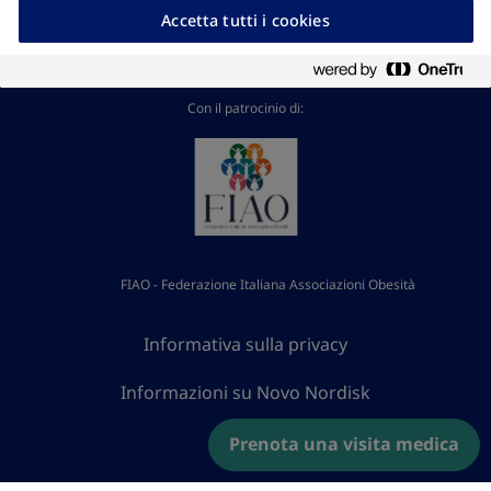
Accetta tutti i cookies
Con il patrocinio di:
FIAO - Federazione Italiana Associazioni Obesità
Informativa sulla privacy
Informazioni su Novo Nordisk
Contatti
Prenota una visita medica