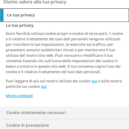
Diamo valore alla tua privacy
associato ad alti livelli di LDL (colesterolo
La tua privacy
“cattivo”) e a bassi livelli di HDL (quello
“buono”) ed è tra i principali fattori di
La tua privacy
rischio per tutta una serie di malattie
Novo Nordisk utilizza cookie propri e cookie di terze parti. I cookie
e il relativo trattamento dei tuoi dati personali vengono utilizzati
gravi, quali infarto, ipertensione, cancro,
per ricordare le tue impostazioni, le metriche sul traffico, per
presentarti annunci pubblicitari mirati e per monitorare il tuo
diabete mellito di tipo 2, osteoartrosi ,
utilizzo del nostro sito web. Puoi revocare o modificare il tuo
steatosi epatica e depressione.
consenso facendo clic sull'icona delle impostazioni dei cookie in
basso a sinistra in questo sito web. Il tuo consenso copre l'uso dei
cookie e il relativo trattamento dei tuoi dati personali.
Puoi leggere di più sul nostro utilizzo dei cookie
qui
e sulle nostre
politiche sui cookie
qui
Mostra dettagli
Cookie strettamente necessari
Cookie di prestazione