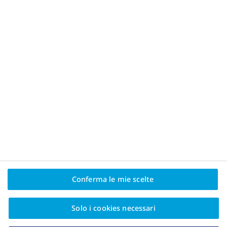
ALIMENTAZIONE
|
L’importanza dell’idratazione in un percors
Trova altri articoli correlati
IT25OB00083
Conferma le mie scelte
Solo i cookies necessari