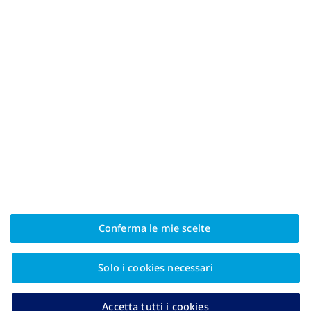
FIAO - Federazione Italiana Associazioni Obesità
Informativa sulla privacy
Informazioni su Novo Nordisk
Contatti
Conferma le mie scelte
NovoIO
2025 © Novo Nordisk S.P.A Viale Giorgio Ribotta, 35, 00144
Solo i cookies necessari
Roma (Italia)
Novo Nordisk A / S non è responsabile per i contenuti o
collegamenti a siti Web esterni
Accetta tutti i cookies