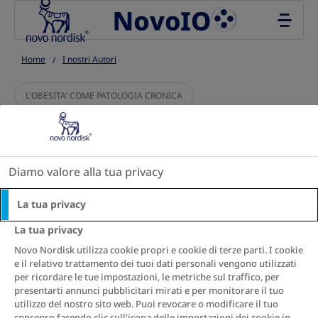
Go to the page content
Home
I nostri Autori
L'OBESITA' COME PATOLOGIA CRONICA
S
S
S
S
S
S
S
h
h
h
h
h
h
h
Diamo valore alla tua privacy
a
a
a
a
a
a
a
Obesità: qual è il
r
r
r
r
r
r
r
La tua privacy
e
e
e
e
e
e
e
giusto approccio?
T
T
T
T
T
T
T
La tua privacy
h
h
h
h
h
h
h
Novo Nordisk utilizza cookie propri e cookie di terze parti. I cookie
i
i
i
i
i
i
i
5 min. tempo di lettura
e il relativo trattamento dei tuoi dati personali vengono utilizzati
s
s
s
s
s
s
s
per ricordare le tue impostazioni, le metriche sul traffico, per
presentarti annunci pubblicitari mirati e per monitorare il tuo
utilizzo del nostro sito web. Puoi revocare o modificare il tuo
consenso facendo clic sull'icona delle impostazioni dei cookie in