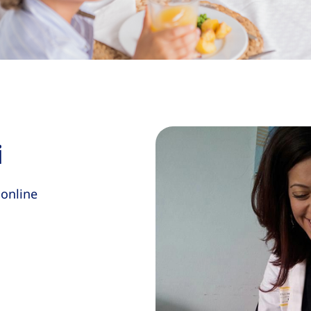
i
 online