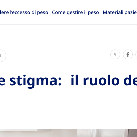
re l’eccesso di peso
Come gestire il peso
Materiali pazie
S
S
I
h
h
a
a
e stigma: il ruolo de
r
r
e
e
T
T
h
h
i
i
s
s