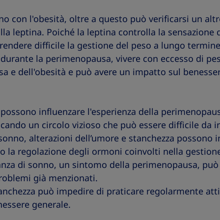
o con l'obesità, oltre a questo può verificarsi un alt
la leptina. Poiché la leptina controlla la sensazione 
rendere difficile la gestione del peso a lungo termine
 durante la perimenopausa, vivere con eccesso di pe
a e dell'obesità e può avere un impatto sul benesser
e possono influenzare l'esperienza della perimenopausa
ando un circolo vizioso che può essere difficile da 
sonno, alterazioni dell’umore e stanchezza possono int
no la regolazione degli ormoni coinvolti nella gestion
canza di sonno, un sintomo della perimenopausa, può
roblemi già menzionati.
anchezza può impedire di praticare regolarmente attiv
nessere generale.