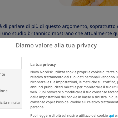
 di parlare di più di questo argomento, soprattutto co
di uno studio britannico mostrano che attualmente qu
on il proprio medico dei sintomi della menopausa. P
Diamo valore alla tua privacy
 lo stigma sul peso può ridurre la probabilità di rivo
lute. Questo porta a sentimenti di isolamento e a una
La tua privacy
Novo Nordisk utilizza cookie propri e cookie di terze par
nte
one di approfondire il legame tra obesità, menopaus
relativo trattamento dei tuoi dati personali vengono ut
ricordare le tue impostazioni, le metriche sul traffico,
 loro cari a sentirsi più preparati e in grado di fare s
annunci pubblicitari mirati e per monitorare il tuo util
go termine.
zione
web. Puoi revocare o modificare il tuo consenso facendo
delle impostazioni dei cookie in basso a sinistra in ques
consenso copre l'uso dei cookie e il relativo trattament
cità mirata
personali.
lla menopausa:
Puoi leggere di più sul nostro utilizzo dei cookie
qui
e 