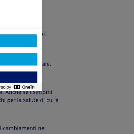
li regolari, che in
enopausa.
di manifestare i
o periodo mestruale.
 da 12 mesi.
. Anche se i sintomi
i per la salute di cui è
ri cambiamenti nel