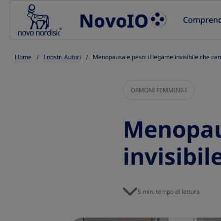
Go to the page content
Comprende
Home
I nostri Autori
Menopausa e peso: il legame invisibile che cam
ORMONI FEMMINILI
Menopaus
invisibi
5 min. tempo di lettura