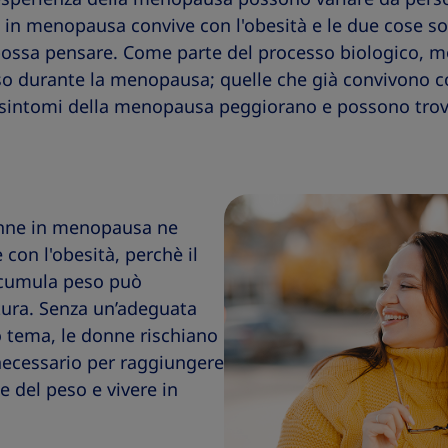
 in menopausa convive con l'obesità e le due cose s
 possa pensare. Come parte del processo biologico, 
 durante la menopausa; quelle che già convivono co
sintomi della menopausa peggiorano e possono trovar
onne in menopausa ne
on l'obesità, perchè il
ccumula peso può
utura. Senza un’adeguata
 tema, le donne rischiano
necessario per raggiungere
e del peso e vivere in