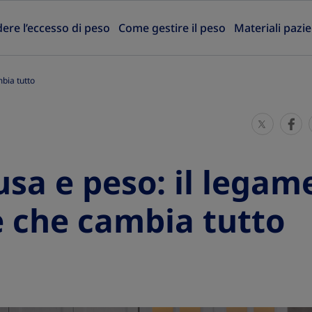
re l’eccesso di peso
Come gestire il peso
Materiali pazie
bia tutto
S
S
h
h
a
a
a e peso: il legam
r
r
e
e
le che cambia tutto
T
T
h
h
i
i
s
s