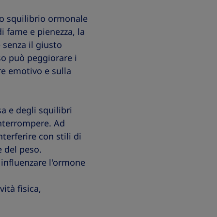
ro squilibrio ormonale
di fame e pienezza, la
 senza il giusto
so può peggiorare i
e emotivo e sulla
 e degli squilibri
interrompere. Ad
erferire con stili di
e del peso.
 influenzare l'ormone
ità fisica,