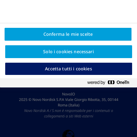
FIAO - Federazione Italiana Associazioni Obesità
Conferma le mie scelte
Informativa sulla privacy
Solo i cookies necessari
Informazioni su Novo Nordisk
Accetta tutti i cookies
Contatti
NovoIO
2025 © Novo Nordisk S.P.A Viale Giorgio Ribotta, 35, 00144
Roma (Italia)
Novo Nordisk A / S non è responsabile per i contenuti o
collegamenti a siti Web esterni