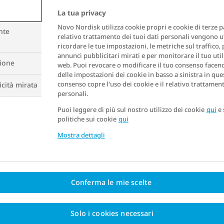
La tua privacy
Novo Nordisk utilizza cookie propri e cookie di terze par
nte
relativo trattamento dei tuoi dati personali vengono ut
ricordare le tue impostazioni, le metriche sul traffico,
annunci pubblicitari mirati e per monitorare il tuo util
zione
web. Puoi revocare o modificare il tuo consenso facendo
delle impostazioni dei cookie in basso a sinistra in ques
consenso copre l'uso dei cookie e il relativo trattament
cità mirata
personali.
EVENTI AVVERSI
Puoi leggere di più sul nostro utilizzo dei cookie
qui
e 
politiche sui cookie
qui
4 strategie per sentirsi meglio in
Mostra dettagli
terapia
o
o
Per affrontare al meglio gli effetti collaterali della
o
Conferma le mie scelte
terapia farmacologica per l’obesità, è utile adottare
alcune strategie pratiche.
Solo i cookies necessari