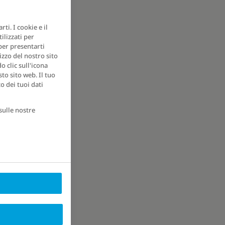
ti. I cookie e il
ilizzati per
 per presentarti
izzo del nostro sito
 clic sull'icona
to sito web. Il tuo
o dei tuoi dati
sulle nostre