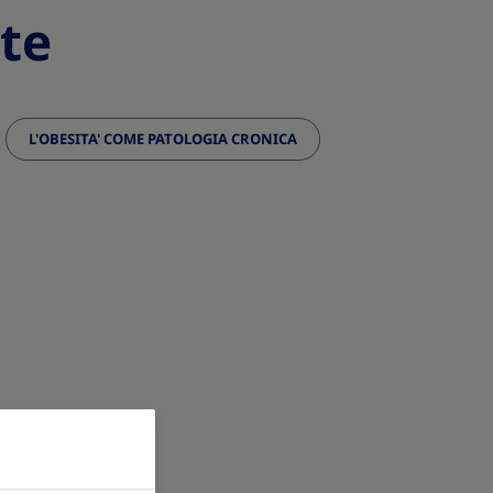
te
L'OBESITA' COME PATOLOGIA CRONICA