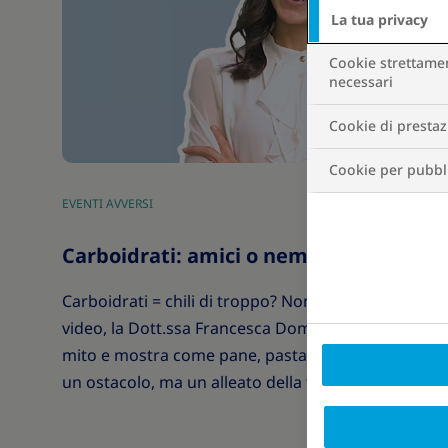
La tua privacy
Cookie strettame
necessari
Cookie di presta
Cookie per pubbli
EVENTI AVVERSI
Carboidrati: amici o nemici?
Carboidrati = chili di troppo? Non proprio. In quest
video, la Dott.ssa Francesca Dominici sfata un fals
mito e mostra come pane, pasta e cereali non sian
un ostacolo, ma un alleato della forma fisica.