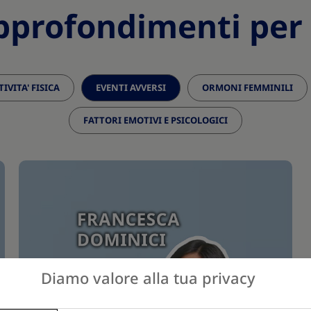
pprofondimenti per 
TIVITA' FISICA
EVENTI AVVERSI
ORMONI FEMMINILI
FATTORI EMOTIVI E PSICOLOGICI
Diamo valore alla tua privacy