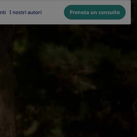
nti
I nostri autori
Prenota un consulto