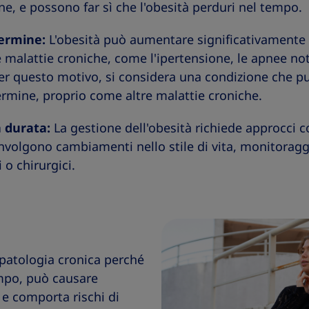
ne, e possono far sì che l'obesità perduri nel tempo.
termine:
L'obesità può aumentare significativamente il
e malattie croniche, come l'ipertensione, le apnee nott
Per questo motivo, si considera una condizione che p
ermine, proprio come altre malattie croniche.
a durata:
La gestione dell'obesità richiede approcci c
nvolgono cambiamenti nello stile di vita, monitoraggio
 o chirurgici.
a patologia cronica perché
empo, può causare
 comporta rischi di