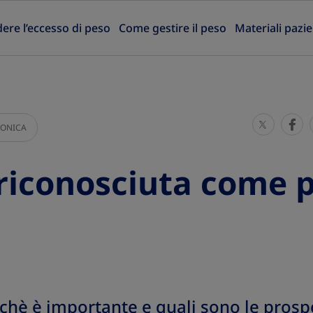
re l’eccesso di peso
Come gestire il peso
Materiali pazie
S
S
RONICA
h
h
a
a
riconosciuta come 
r
r
e
e
T
T
h
h
i
i
s
s
chè è importante e quali sono le prospe