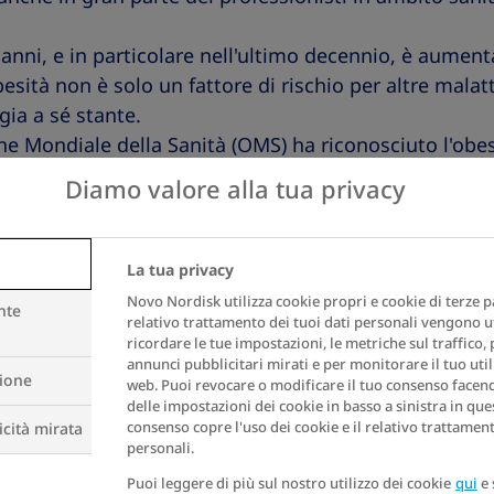
5 anni, e in particolare nell'ultimo decennio, è aumen
sità non è solo un fattore di rischio per altre malatt
gia a sé stante.
ne Mondiale della Sanità (OMS) ha riconosciuto l'ob
to seguito con ritardo dalle singole nazioni, raggiung
Diamo valore alla tua privacy
che la Commissione Europea ha emesso un documento
attia cronica recidivante, che a sua volta funge da p
on trasmissibili".
La tua privacy
Novo Nordisk utilizza cookie propri e cookie di terze par
iniamo l’obesità come un
nte
relativo trattamento dei tuoi dati personali vengono ut
ricordare le tue impostazioni, le metriche sul traffico,
annunci pubblicitari mirati e per monitorare il tuo util
zione
web. Puoi revocare o modificare il tuo consenso facendo
delle impostazioni dei cookie in basso a sinistra in ques
consenso copre l'uso dei cookie e il relativo trattament
cità mirata
una patologia cronica per diversi motivi legati alla s
personali.
ismo. Ecco i punti principali:
Puoi leggere di più sul nostro utilizzo dei cookie
qui
e 