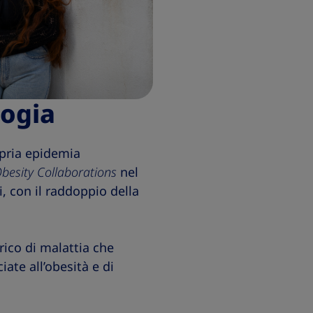
logia
opria epidemia
besity Collaborations
nel
i, con il raddoppio della
rico di malattia che
ate all’obesità e di