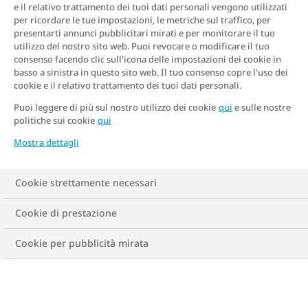
La sindrome dell’ovaio policistico è una
e il relativo trattamento dei tuoi dati personali vengono utilizzati
per ricordare le tue impostazioni, le metriche sul traffico, per
malattia endocrino-ginecologica molto
presentarti annunci pubblicitari mirati e per monitorare il tuo
frequente, con ripercussioni sulla salute
utilizzo del nostro sito web. Puoi revocare o modificare il tuo
consenso facendo clic sull'icona delle impostazioni dei cookie in
riproduttiva e su quella metabolica. Chi ne
basso a sinistra in questo sito web. Il tuo consenso copre l'uso dei
cookie e il relativo trattamento dei tuoi dati personali.
soffre può avere irregolarità mestruale,
Puoi leggere di più sul nostro utilizzo dei cookie
qui
e sulle nostre
presenza anomala di peli, difficoltà nel
politiche sui cookie
qui
concepimento, acne e insulino resistenza,
Mostra dettagli
con difficoltà a perdere peso.
Cookie strettamente necessari
Cookie di prestazione
Cookie per pubblicità mirata